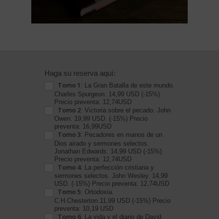
Reserva
Haga su reserva aquí:
Tomo 1
BC
: La Gran Batalla de este mundo.
Charles Spurgeon. 14,99 USD (-15%)
Cristianos
Precio preventa: 12,74USD
Tomo 2
: Victoria sobre el pecado. John
Alabadle
Owen. 19,99 USD. (-15%) Precio
Christian
preventa: 16,99USD
Tomo 3
: Pecadores en manos de un
Store
Dios airado y sermones selectos.
Jonathan Edwards. 14,99 USD (-15%)
Precio preventa: 12,74USD
Tomo 4
: La perfección cristiana y
sermones selectos. John Wesley. 14,99
USD. (-15%) Precio preventa: 12,74USD
Tomo 5
: Ortodoxia.
C.H.Chesterton.11,99 USD (-15%) Precio
preventa: 10,19 USD
Tomo 6
: La vida y el diario de David