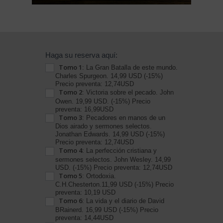
Reserva
Haga su reserva aquí:
Tomo 1
BC
: La Gran Batalla de este mundo.
Charles Spurgeon. 14,99 USD (-15%)
Cristianos
Precio preventa: 12,74USD
Tomo 2
: Victoria sobre el pecado. John
Distribuidora
Owen. 19,99 USD. (-15%) Precio
Certeza
preventa: 16,99USD
Tomo 3
: Pecadores en manos de un
Dios airado y sermones selectos.
Jonathan Edwards. 14,99 USD (-15%)
Precio preventa: 12,74USD
Tomo 4
: La perfección cristiana y
sermones selectos. John Wesley. 14,99
USD. (-15%) Precio preventa: 12,74USD
Tomo 5
: Ortodoxia.
C.H.Chesterton.11,99 USD (-15%) Precio
preventa: 10,19 USD
Tomo 6
: La vida y el diario de David
BRainerd. 16,99 USD (-15%) Precio
preventa: 14,44USD