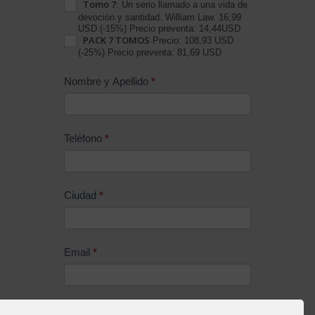
Tomo 7
: Un serio llamado a una vida de
devoción y santidad. William Law. 16,99
USD.(-15%) Precio preventa: 14,44USD
PACK 7 TOMOS
Precio: 108,93 USD
(-25%) Precio preventa: 81,69 USD
Nombre y Apellido
*
Teléfono
*
Ciudad
*
Email
*
Protección de Datos
*