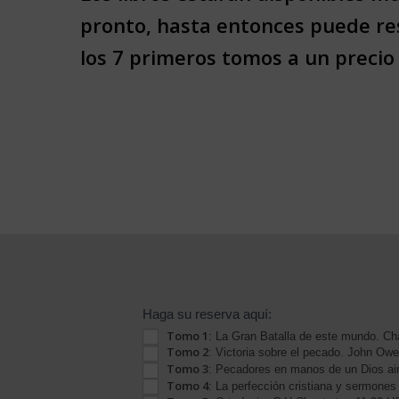
pronto, hasta entonces puede re
los 7 primeros tomos a un precio 
Reserva
Haga su reserva aquí:
Tomo 1
BC
Tomo 2
: Victoria sobre el pecado. John Ow
Cristianos
Tomo 3
: Pecadores en manos de un Dios ai
Librería
Tomo 4
: La perfección cristiana y sermone