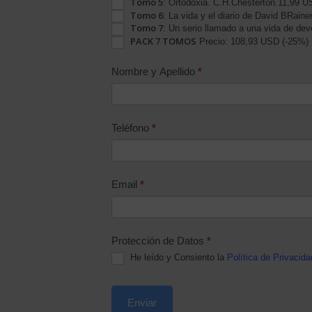
Tomo 5
: Ortodoxia. C.H.Chesterton.11,99 
Evangélica
Tomo 6
: La vida y el diario de David BRai
de
Tomo 7
: Un serio llamado a una vida de de
PACK 7 TOMOS
Carolina
Precio: 108,93 USD (-25%) 
Nombre y Apellido
*
Teléfono
*
Email
*
Protección de Datos
*
He leído y Consiento la
Política de Privacida
Enviar