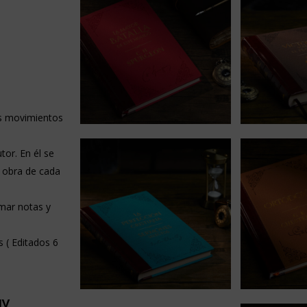
os movimientos
tor. En él se
la obra de cada
omar notas y
.
 ( Editados 6
uy