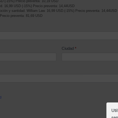
USD (-15%) Precio preventa: 10,19 USD
nerd. 16,99 USD (-15%) Precio preventa: 14,44USD
voción y santidad. William Law. 16,99 USD.(-15%) Precio preventa: 14,44USD
Precio preventa: 81,69 USD
Ciudad
*
d
Uti
ser