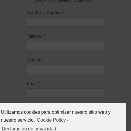
(-25%) Precio preventa: 81,69 USD
Nombre y Apellido
*
Teléfono
*
Ciudad
*
Email
*
Protección de Datos
*
Utilizamos cookies para optimizar nuestro sitio web y
He leído y Consiento la
Política de
Privacidad
nuestro servicio.
Cookie Policy
-
Declaración de privacidad