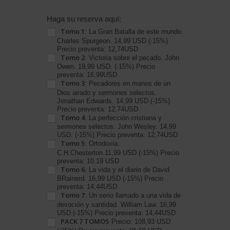
Reserva
Haga su reserva aquí:
Tomo 1
BC
: La Gran Batalla de este mundo.
Charles Spurgeon. 14,99 USD (-15%)
Cristianos
Precio preventa: 12,74USD
Tomo 2
: Victoria sobre el pecado. John
Librería
Owen. 19,99 USD. (-15%) Precio
Y
preventa: 16,99USD
Tomo 3
: Pecadores en manos de un
Papeleria
Dios airado y sermones selectos.
Variedades
Jonathan Edwards. 14,99 USD (-15%)
Precio preventa: 12,74USD
Luz
Tomo 4
: La perfección cristiana y
sermones selectos. John Wesley. 14,99
USD. (-15%) Precio preventa: 12,74USD
Tomo 5
: Ortodoxia.
C.H.Chesterton.11,99 USD (-15%) Precio
preventa: 10,19 USD
Tomo 6
: La vida y el diario de David
BRainerd. 16,99 USD (-15%) Precio
preventa: 14,44USD
Tomo 7
: Un serio llamado a una vida de
devoción y santidad. William Law. 16,99
USD.(-15%) Precio preventa: 14,44USD
PACK 7 TOMOS
Precio: 108,93 USD