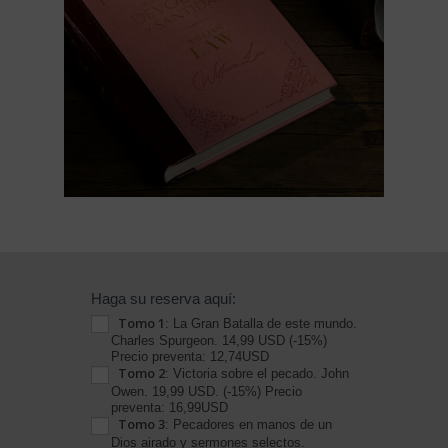
Reserva
Haga su reserva aquí:
Tomo 1
BC
: La Gran Batalla de este mundo.
Charles Spurgeon. 14,99 USD (-15%)
Cristianos
Precio preventa: 12,74USD
Tomo 2
: Victoria sobre el pecado. John
Luz
Owen. 19,99 USD. (-15%) Precio
que
preventa: 16,99USD
Tomo 3
: Pecadores en manos de un
da
Dios airado y sermones selectos.